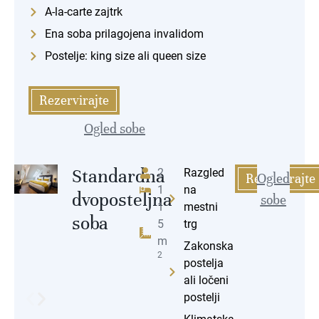
A-la-carte zajtrk
Ena soba prilagojena invalidom
Postelje: king size ali queen size
Rezervirajte
Ogled sobe
Standardna
2
Razgled
Rezervirajte
Ogled
1
na
dvoposteljna
sobe
1
mestni
soba
5
trg
m
Zakonska
2
postelja
ali ločeni
postelji