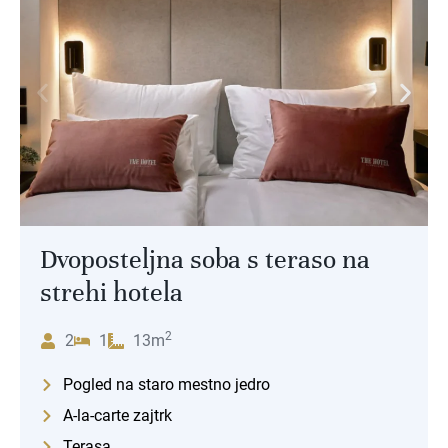
Dvoposteljna soba s teraso na
strehi hotela
2
2
1
13m
Pogled na staro mestno jedro
A-la-carte zajtrk
Terasa