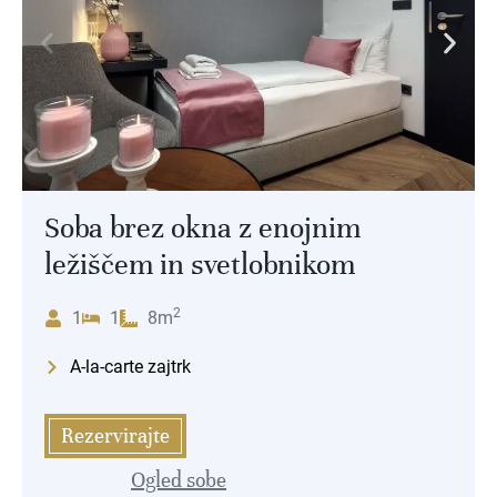
Soba brez okna z enojnim
ležiščem in svetlobnikom
2
1
1
8m
A-la-carte zajtrk
Rezervirajte
Ogled sobe