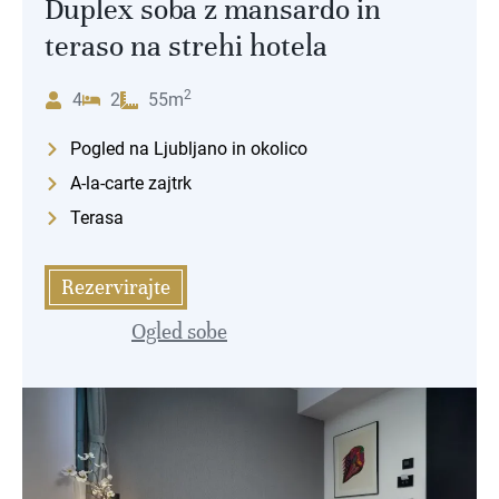
Duplex soba z mansardo in
teraso na strehi hotela
2
4
2
55m
Pogled na Ljubljano in okolico
A-la-carte zajtrk
Terasa
Rezervirajte
Ogled sobe