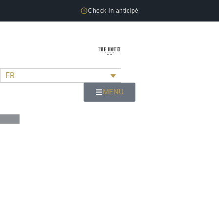
Check-in anticipé
FR
MENU