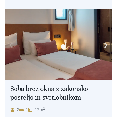
Soba brez okna z zakonsko
posteljo in svetlobnikom
2
2
1
12m