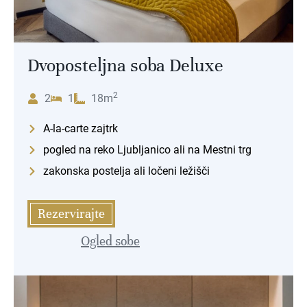
Dvoposteljna soba Deluxe
2
2
1
18m
A-la-carte zajtrk
pogled na reko Ljubljanico ali na Mestni trg
zakonska postelja ali ločeni ležišči
Rezervirajte
Ogled sobe