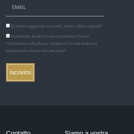
Sì, tienimi aggiornato su novità, eventi e offerte speciali*
Iscrivendoti, accetti le nostre Condizioni d'uso e
l'Informativa sulla privacy, compreso l'uso dei cookie e il
trasferimento dei tuoi dati personali*
Iscrivimi
Contatto
Siamo a vostra