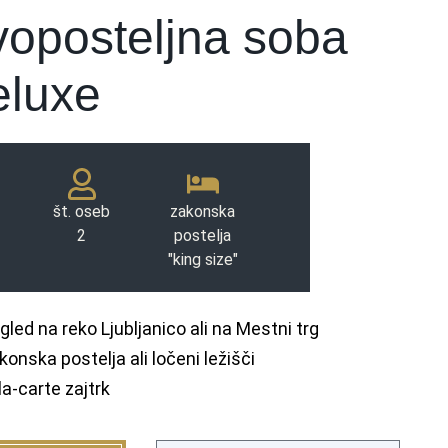
oposteljna soba
eluxe
št. oseb
zakonska
2
postelja
"king size"
gled na reko Ljubljanico ali na Mestni trg
konska postelja ali ločeni ležišči
la-carte zajtrk