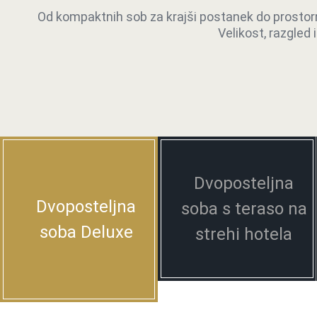
Skr
Od kompaktnih sob za krajši postanek do prostorne
Korak ven v utrip starega mestne
Velikost, razgled
Dvoposteljna
Dvoposteljna
soba s teraso na
soba Deluxe
strehi hotela