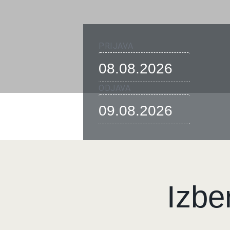
PRIJAVA
ODJAVA
The H
Butični hot
Izbe