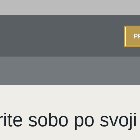
P
otel Ljublja
el v centru L
rite sobo po svoji