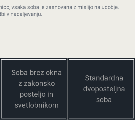
nico, vsaka soba je zasnovana z mislijo na udobje.
 osebno pozornost.
bi v nadaljevanju.
Soba brez okna
Standardna
z zakonsko
dvoposteljna
posteljo in
soba
svetlobnikom