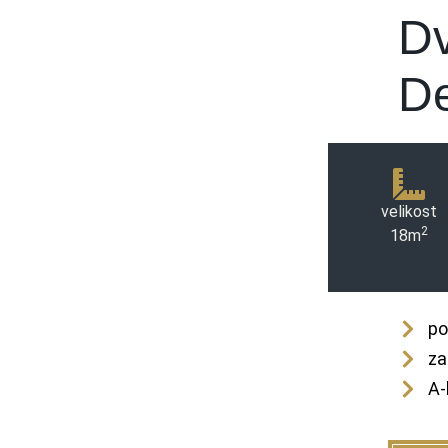
Dv
D
velikost
2
18m
po
za
A-