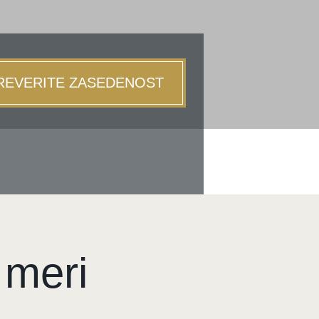
REVERITE ZASEDENOST
na
jubljane
 meri