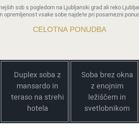
iven na očeh, ob reki Ljubljanici.
jših sob s pogledom na Ljubljanski grad ali reko Ljublja
ga jedra, korak nazaj v prefinjen komfor in
 in opremljenost vsake sobe najdete pri posamezni ponud
CELOTNA PONUDBA
Duplex soba z
Soba brez okna
mansardo in
z enojnim
teraso na strehi
ležiščem in
hotela
svetlobnikom