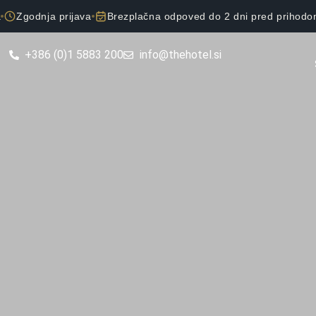
a
Zgodnja prijava
Brezplačna odpoved do 2 dni pred prihod
+386 (0)1 5883 200
info@thehotel.si