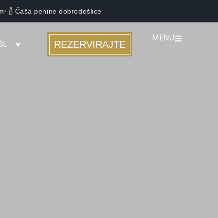
om
Čaša penine dobrodošlice
MENU
REZERVIRAJTE
SL