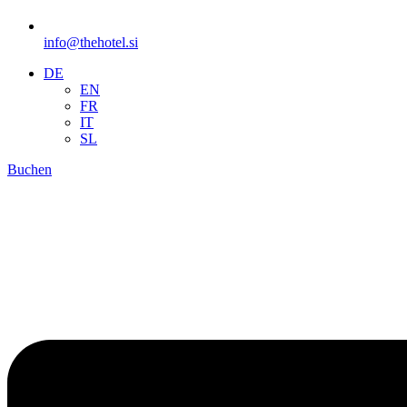
info@thehotel.si
DE
EN
FR
IT
SL
Buchen